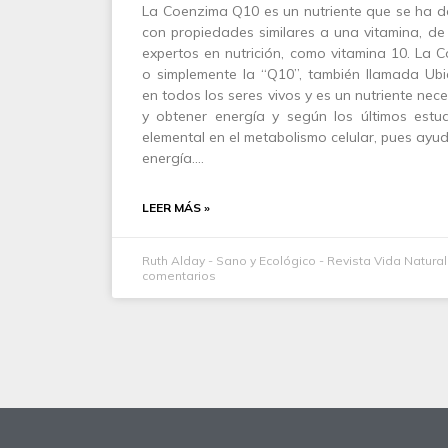
La Coenzima Q10 es un nutriente que se ha d
con propiedades similares a una vitamina, de
expertos en nutrición, como vitamina 10. La
o simplemente la “Q10”, también llamada Ub
en todos los seres vivos y es un nutriente nece
y obtener energía y según los últimos estu
elemental en el metabolismo celular, pues ayud
energía.…
LEER MÁS »
Ruth Alday - Sano y Ecológico - Revista Vida Natura
comentarios