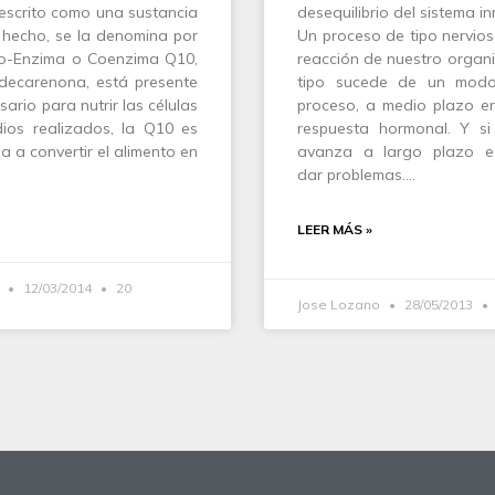
escrito como una sustancia
desequilibrio del sistema in
 hecho, se la denomina por
Un proceso de tipo nervios
 Co-Enzima o Coenzima Q10,
reacción de nuestro organi
idecarenona, está presente
tipo sucede de un modo
sario para nutrir las células
proceso, a medio plazo en
dios realizados, la Q10 es
respuesta hormonal. Y s
a a convertir el alimento en
avanza a largo plazo es
dar problemas.…
LEER MÁS »
l
12/03/2014
20
Jose Lozano
28/05/2013