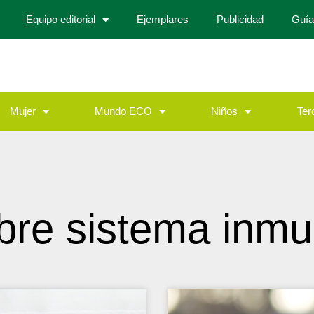
Equipo editorial
Ejemplares
Publicidad
Guía
Mujer
Mundo ECO
Niños
Ter
bre sistema inmu