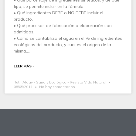
• Qué porcentaje de ingredientes sintéticos, y de que
tipo, se permite incluir en la fórmula.
• Qué ingredientes DEBE o NO DEBE incluir el
producto.
• Qué procesos de fabricación o elaboración son
admitidos.
• Cómo se contabiliza el agua en el % de ingredientes
ecológicos del producto, y cual es el origen de la
misma.…
LEER MÁS »
Ruth Alday - Sano y Ecológico - Revista Vida Natural
08/05/2011
No hay comentarios