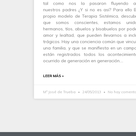
tal como nos la pasaron fluyendo am
nuestros padres ¿Y si no es así? Para ello B
propio modelo de Terapia Sistémica, descub
que somos conscientes, estamos unid
hermanos, tíos, abuelos y bisabuelos por pode
amor y lealtad, que pueden llevarnos a incl
trágicos. Hay una conciencia común que vincu
una familia, y que se manifiesta en un camp
están registrados todos los acontecimient
ocurrido de generación en generación.…
LEER MÁS »
Mª José de Trueba
24/05/2013
No hay comenta