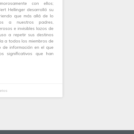
orosamente con ellos;
ert Hellinger desarrolló su
riendo que más allá de lo
os a nuestros padres,
rosos e invisibles lazos de
uso a repetir sus destinos
la a todos los miembros de
o de información en el que
os significativos que han
rios