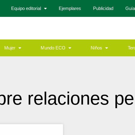
Equipo editorial
Ejemplares
Publicidad
Guía
Mujer
Mundo ECO
Niños
Ter
bre relaciones pe