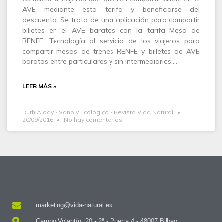
AVE mediante esta tarifa y beneficiarse del
descuento. Se trata de una aplicación para compartir
billetes en el AVE baratos con la tarifa Mesa de
RENFE. Tecnología al servicio de los viajeros para
compartir mesas de trenes RENFE y billetes de AVE
baratos entre particulares y sin intermediarios.…
LEER MÁS »
Ruth Alday - Sano y Ecológico - Revista Vida Natural
20/09/2016
No hay comentarios
marketing@vida-natural.es
Campo Volantín, 20 - 2ª - Puerta 4 - 48007 Bilbao