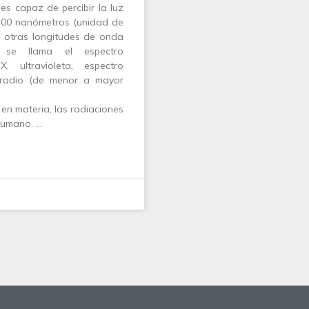
es capaz de percibir la luz
 700 nanómetros (unidad de
n otras longitudes de onda
 se llama el espectro
 ultravioleta, espectro
e radio (de menor a mayor
n materia, las radiaciones
 humano. …