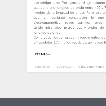
ese código o no. Por ejemplo, el ojo humano 
que tiene una longitud de onda entre 400 y
medida de la longitud de onda). Pero existe
que en conjunto constituyen lo que
electromagnético: rayos gamma, rayos X,
visible, infrarrojos, microondas y ondas d
longitud de onda).
Como podemos comprobar, y para ir entrando e
ultravioletas (UV) no las puede percibir el ojo
LEER MÁS »
Jesús Chicón
11/06/2015
No hay comentarios