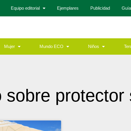
Equipo editorial
Ejemplares
Publicidad
Guía
Mujer
Mundo ECO
Niños
Ter
 sobre protector 