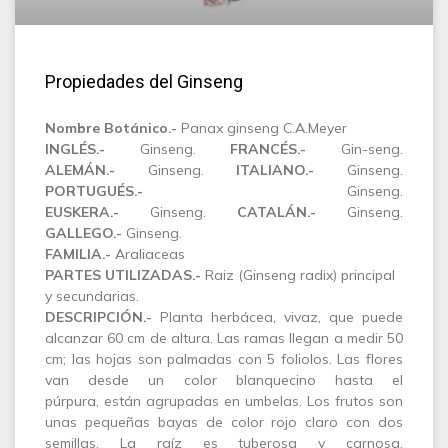
Propiedades del Ginseng
Nombre Botánico.-
Panax ginseng C.A.Meyer
INGLÉS.-
Ginseng.
FRANCÉS.-
Gin-seng.
ALEMÁN.-
Ginseng.
ITALIANO.-
Ginseng.
PORTUGUÉS.-
Ginseng.
EUSKERA.-
Ginseng.
CATALÁN.-
Ginseng.
GALLEGO.-
Ginseng.
FAMILIA.-
Araliaceas
PARTES UTILIZADAS.-
Raiz (Ginseng radix) principal
y secundarias.
DESCRIPCIÓN.-
Planta herbácea, vivaz, que puede
alcanzar 60 cm de altura. Las ramas llegan a medir 50
cm; las hojas son palmadas con 5 foliolos. Las flores
van desde un color blanquecino hasta el
púrpura, están agrupadas en umbelas. Los frutos son
unas pequeñas bayas de color rojo claro con dos
semillas. La raíz es tuberosa y carnosa,