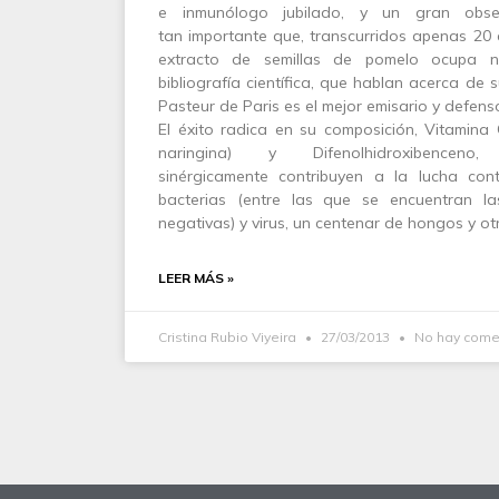
e inmunólogo jubilado, y un gran obse
tan importante que, transcurridos apenas 20 
extracto de semillas de pomelo ocupa 
bibliografía científica, que hablan acerca de s
Pasteur de Paris es el mejor emisario y defens
El éxito radica en su composición, Vitamina 
naringina) y Difenolhidroxibence
sinérgicamente contribuyen a la lucha co
bacterias (entre las que se encuentran l
negativas) y virus, un centenar de hongos y ot
LEER MÁS »
Cristina Rubio Viyeira
27/03/2013
No hay come