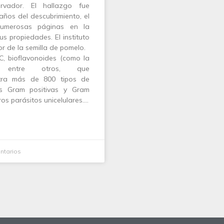
rvador. El hallazgo fue
años del descubrimiento, el
numerosas páginas en la
us propiedades. El instituto
or de la semilla de pomelo.
C, bioflavonoides (como la
no, entre otros, que
ntra más de 800 tipos de
as Gram positivas y Gram
ros parásitos unicelulares.…
ntarios