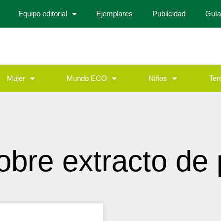
Equipo editorial
Ejemplares
Publicidad
Guía
Mujer
Mundo ECO
Niños
Ter
obre extracto de