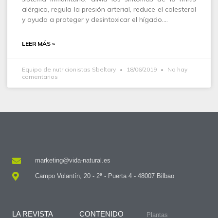
alérgica, regula la presión arterial, reduce el colesterol
y ayuda a proteger y desintoxicar el hígado.…
LEER MÁS »
Equipo de nutricionistas Sbeltary
18/06/2019
No hay
comentarios
marketing@vida-natural.es
Campo Volantín, 20 - 2ª - Puerta 4 - 48007 Bilbao
LA REVISTA
CONTENIDO
Plantas