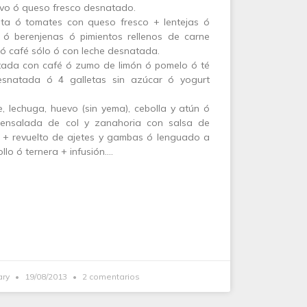
avo ó queso fresco desnatado.
a ó tomates con queso fresco + lentejas ó
ó berenjenas ó pimientos rellenos de carne
n ó café sólo ó con leche desnatada.
ada con café ó zumo de limón ó pomelo ó té
esnatada ó 4 galletas sin azúcar ó yogurt
 lechuga, huevo (sin yema), cebolla y atún ó
ó ensalada de col y zanahoria con salsa de
 + revuelto de ajetes y gambas ó lenguado a
lo ó ternera + infusión.…
ary
19/08/2013
2 comentarios