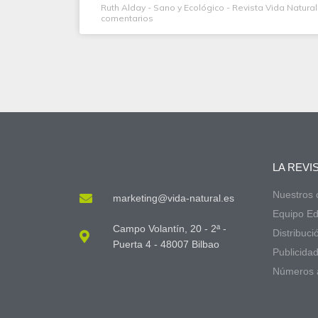
Ruth Alday - Sano y Ecológico - Revista Vida Natura
comentarios
LA REVI
Nuestros
marketing@vida-natural.es
Equipo Edi
Campo Volantín, 20 - 2ª -
Distribuci
Puerta 4 - 48007 Bilbao
Publicida
Números 