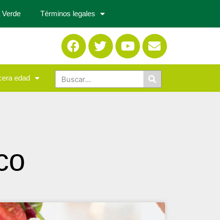
 Verde
Términos legales
cera edad
co