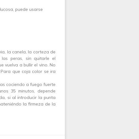
glucosa, puede usarse
via, la canela, la corteza de
 las peras, sin quitarle el
e vuelva a bullir el vino. No
 Para que coja color se ira
las cociendo a fuego fuerte
 unos 35 minutos, depende
, si al introducir la punta
mateniéndo la firmeza de la