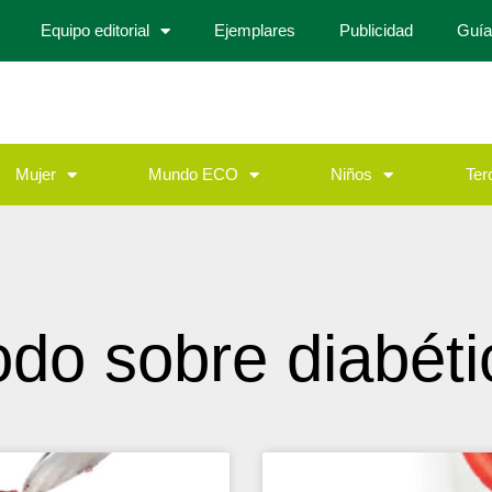
Equipo editorial
Ejemplares
Publicidad
Guía
Mujer
Mundo ECO
Niños
Ter
odo sobre diabéti