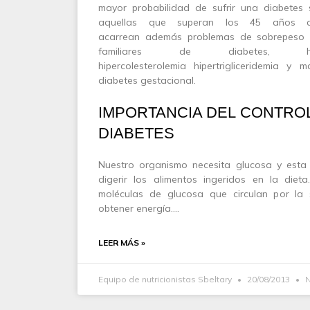
mayor probabilidad de sufrir una diabetes 
aquellas que superan los 45 años a
acarrean además problemas de sobrepeso 
familiares de diabetes, hiper
hipercolesterolemia hipertrigliceridemia y
diabetes gestacional.
IMPORTANCIA DEL CONTROL
DIABETES
Nuestro organismo necesita glucosa y esta
digerir los alimentos ingeridos en la diet
moléculas de glucosa que circulan por la
obtener energía.…
LEER MÁS »
Equipo de nutricionistas Sbeltary
20/08/2013
N