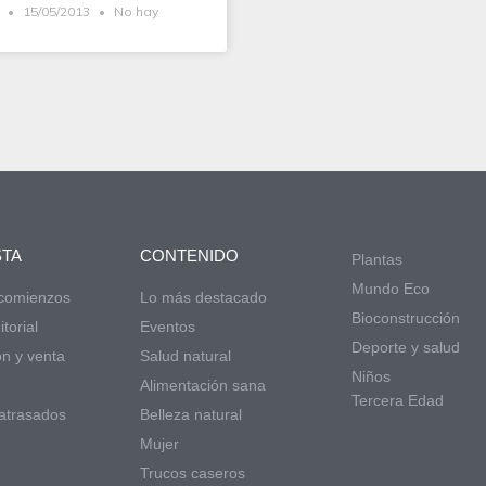
l
15/05/2013
No hay
STA
CONTENIDO
Plantas
Mundo Eco
 comienzos
Lo más destacado
Bioconstrucción
torial
Eventos
Deporte y salud
ón y venta
Salud natural
Niños
d
Alimentación sana
Tercera Edad
atrasados
Belleza natural
Mujer
Trucos caseros