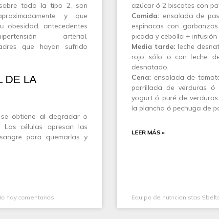
sobre todo la tipo 2, son
azúcar ó 2 biscotes con p
proximadamente y que
Comida:
ensalada de past
u obesidad, antecedentes
espinacas con garbanzos 
tensión arterial,
picada y cebolla + infusió
 madres que hayan sufrido
Media tarde:
leche desnat
rojo sólo o con leche d
desnatado.
Cena:
ensalada de tomate,
 DE LA
parrillada de verduras 
yogurt ó puré de verduras
la plancha ó pechuga de pol
 se obtiene al degradar o
a. Las células apresan las
LEER MÁS »
 sangre para quemarlas y
o hay comentarios
Equipo de nutricionistas Sbelt