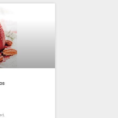
cos
r),