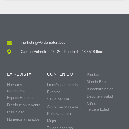
marketing@vida-natural.es
Campo Volantín, 20 - 2ª - Puerta 4 - 48007 Bilbao
LA REVISTA
CONTENIDO
Plantas
Mundo Eco
Nuestros
Lo más destacado
Bioconstrucción
comienzos
Eventos
Deporte y salud
Equipo Editorial
Salud natural
Niños
Distribución y venta
Alimentación sana
Tercera Edad
Publicidad
Belleza natural
Números atrasados
Mujer
Trucos caseros