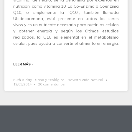
vitamina, de hecho, se la denomina por expertos en
nutrición, como vitamina 10. La Co-Enzima o Coenzima
Q10, o simplemente la “Q10”, también llamada
Ubidecarenona, está presente en todos los seres
vivos y es un nutriente necesario para nutrir las células
y obtener energía y según los últimos estudios
realizados, la Q10 es elemental en el metabolismo
celular, pues ayuda a convertir el alimento en energía.
…
LEER MÁS »
Ruth Alday - Sano y Ecológico - Revista Vida Natural
12/03/2014
20 comentarios