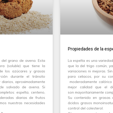
Propiedades de la esp
 del grano de avena. Esta
La espelta es una variedad
ra (soluble) que tiene la
que la del trigo común, y
de los azúcares y grasas
variaciones ni mejoras. Si
ión durante el tránsito
para celiacos, por su co
r diarios, aproximadamente
moderadamente calórico 
de salvado de avena. Si
mejor calidad que el d
mpletos: espelta, centeno,
son mayoritariamente comp
radas diarias de frutos
Su contenido en grasas 
remos nuestras necesidades
ácidos grasos monoinsatura
control del colesterol.