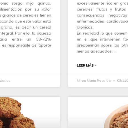
mo sorgo, mijo, quinua,
excesivamente rica en gras
alimentación por su valor
cereales, frutas y frut
s granos de cereales tienen
consecuencias negativ
stacando que este valor está
enfermedades cardiovascu
 grano, es decir un cereal
crónicas.
tegral. Por ello, la riqueza
En realidad lo que comem
aría entre un 58-72%
en el que intervienen f
 es responsable del aporte
predominan sobre los otr
menos adecuados. …
LEER MÁS »
tarios
Miren Marin Recalde
03/11/