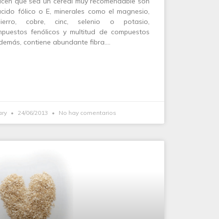
cen que sea un cereal muy recomendable son
ácido fólico o E, minerales como el magnesio,
ierro, cobre, cinc, selenio o potasio,
ompuestos fenólicos y multitud de compuestos
 Además, contiene abundante fibra.…
ary
24/06/2013
No hay comentarios