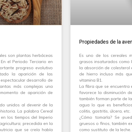
Propiedades de la ave
eales son plantas herbáceas
Es uno de los cereales m
 En el Periodo Terciario en
grasos insaturados como li
ortante progreso evolutivo
la absorción de colesterol
ado la aparición de las
de hierro incluso más qu
 espectacular desarrollo de
vitamina B1.
lantas más complejas una
La fibra que se encuentra 
l momento de aparición de
favorece la disminución de
también forman parte de la
do unidos al devenir de la
agua lo que es beneficios
historia. La palabra Cereal
colitis, gastritis, úlcera, etc.
 en los tiempos del Imperio
¿Cómo tomarla? Se pued
gricultura; precedida en la
gruesos o finos, también ex
utricia que se creía había
como sustituto de la leche