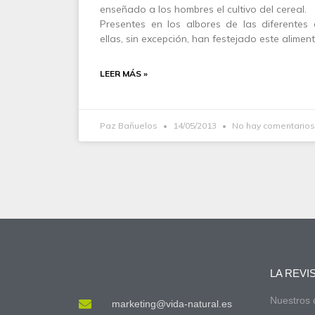
enseñado a los hombres el cultivo del cereal.
Presentes en los albores de las diferentes
ellas, sin excepción, han festejado este alime
LEER MÁS »
Paz Bañuelos
14/05/2013
No hay comentarios
LA REVI
Nuestros
marketing@vida-natural.es