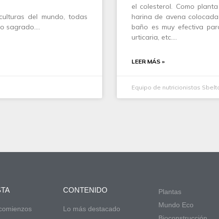
el colesterol. Como planta
 culturas del mundo, todas
harina de avena colocada 
nto sagrado.…
baño es muy efectiva para
urticaria, etc.…
LEER MÁS »
Equipo de nutricionistas Sbelt
STA
CONTENIDO
Plantas
Mundo Eco
 comienzos
Lo más destacado
Bioconstrucción