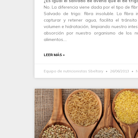
¿Es igual el salvado de avena que el de trig
No. La diferencia viene dada por el tipo de fibr
Salvado de trigo: fibra insoluble. La fibra 
capturar y retener agua, facilita el tránsit
volumen e hidratación, limpiando nuestro intes
absorción por nuestro organismo de los nu
alimentos.…
LEER MÁS »
Equipo de nutricionistas Sbeltary
26/06/2013
N