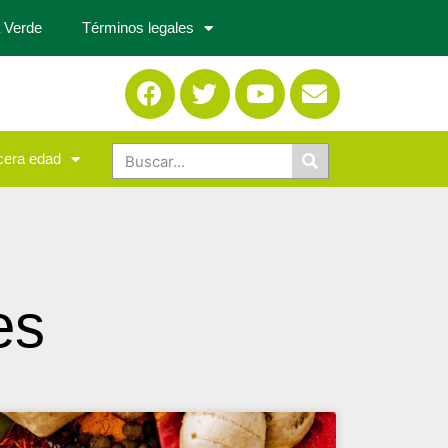
 Verde
Términos legales
cera edad
es