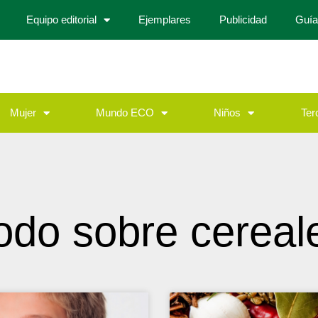
Equipo editorial
Ejemplares
Publicidad
Guía
Mujer
Mundo ECO
Niños
Ter
odo sobre cereal