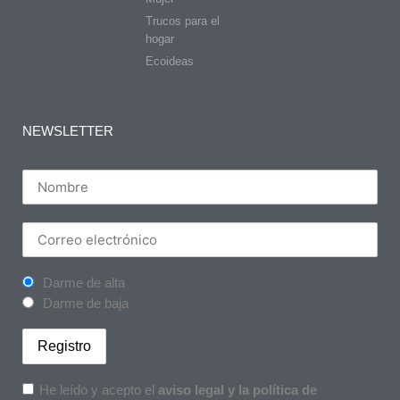
Trucos para el
hogar
Ecoideas
NEWSLETTER
Darme de alta
Darme de baja
He leído y acepto el
aviso legal y la política de