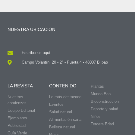
NUESTRA UBICACIÓN
Escríbenos aquí
Campo Volantín, 20 - 2ª - Puerta 4 - 48007 Bilbao
LA REVISTA
CONTENIDO
Plantas
Mundo Eco
Nuestros
Lo más destacado
Bioconstrucción
comienzos
Eventos
Deporte y salud
Equipo Editorial
Salud natural
Niños
Ejemplares
Alimentación sana
Tercera Edad
Publicidad
Belleza natural
Guía Verde
Mujer