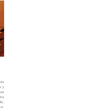
más
s y
has
tra
lo,
ud,