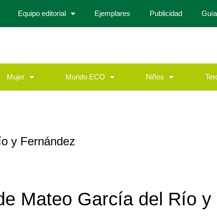
Equipo editorial
Ejemplares
Publicidad
Guía
Mujer
Mundo ECO
Niños
Ter
ío y Fernández
 de
Mateo García del Río y