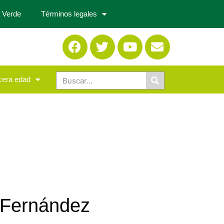
 Verde
Términos legales
cera edad
 Fernández