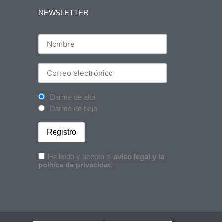
NEWSLETTER
Darme de alta
Darme de baja
He leído y acepto el
aviso legal y la
política de privacidad