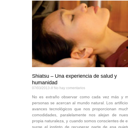
Shiatsu – Una experiencia de salud y
humanidad
07/03/2013
No hay comentarios
No es extraño observar como cada vez más y 
personas se acercan al mundo natural. Los artificio
avances tecnológicos que nos proporcionan muc
comodidades, paralelamente nos alejan de nues
propia naturaleza, y cuando somos conscientes de el
surge el instinto de recuperar parte de esa quiet