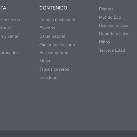
STA
CONTENIDO
Plantas
Mundo Eco
 comienzos
Lo más destacado
Bioconstrucción
torial
Eventos
Deporte y salud
ón y venta
Salud natural
Niños
d
Alimentación sana
Tercera Edad
atrasados
Belleza natural
Mujer
Trucos caseros
Ecoideas