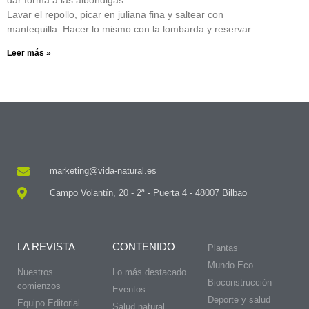
dar forma a las albóndigas.
Lavar el repollo, picar en juliana fina y saltear con
mantequilla. Hacer lo mismo con la lombarda y reservar. …
Leer más »
marketing@vida-natural.es
Campo Volantín, 20 - 2ª - Puerta 4 - 48007 Bilbao
LA REVISTA
CONTENIDO
Plantas
Mundo Eco
Nuestros
Lo más destacado
Bioconstrucción
comienzos
Eventos
Deporte y salud
Equipo Editorial
Salud natural