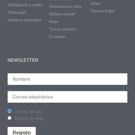
Niños
Distribución y venta
Alimentación sana
Tercera Edad
Publicidad
Belleza natural
Números atrasados
Mujer
Trucos caseros
Ecoideas
NEWSLETTER
Darme de alta
Darme de baja