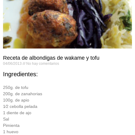
Receta de albondigas de wakame y tofu
04/06/2013
No hay comentarios
Ingredientes:
250g. de tofu
200g. de zanahorias
100g. de apio
1⁄2 cebolla pelada
1 diente de ajo
Sal
Pimienta
1 huevo