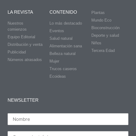
LA REVISTA
CONTENIDO
Plantas
Mundo Eco
Nuestros
Lo más destacado
Bioconstrucción
comienzos
Eventos
Deporte y salud
Equipo Editorial
Salud natural
Niños
Distribución y venta
Alimentación sana
Tercera Edad
Publicidad
Belleza natural
Números atrasados
Mujer
Trucos caseros
Ecoideas
NEWSLETTER